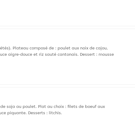
tés). Plateau composé de : poulet aux noix de cajou,
auce aigre-douce et riz sauté cantonais. Dessert : mousse
e soja au poulet. Plat au choix : filets de boeuf aux
uce piquante. Desserts : litchis.