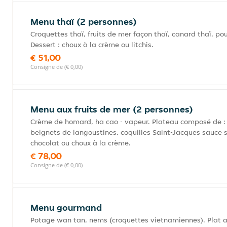
Menu thaï (2 personnes)
Croquettes thaï, fruits de mer façon thaï, canard thaï, pou
Dessert : choux à la crème ou litchis.
€ 51,00
Consigne de (€ 0,00)
Menu aux fruits de mer (2 personnes)
Crème de homard, ha cao - vapeur. Plateau composé de : g
beignets de langoustines, coquilles Saint-Jacques sauce s
chocolat ou choux à la crème.
€ 78,00
Consigne de (€ 0,00)
Menu gourmand
Potage wan tan, nems (croquettes vietnamiennes). Plat au