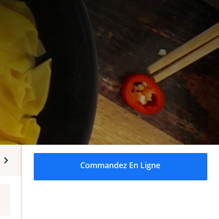
its de mer
Riz et nouilles
Bouillons de nouilles
Desser
Commandez En Ligne