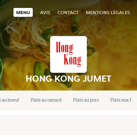
MENU
AVIS
CONTACT
MENTIONS LÉGALES
HONG KONG JUMET
s au boeuf
Plats au canard
Plats au porc
Plats aux fru