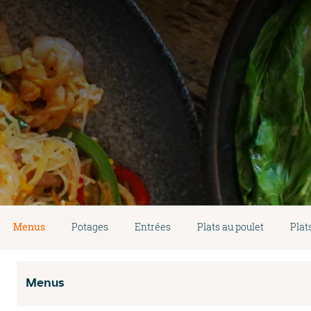
Menus
Potages
Entrées
Plats au poulet
Plat
Menus