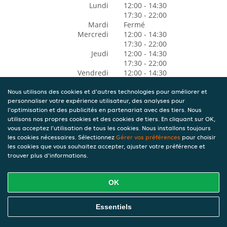
Lundi
12:00 - 14:30
17:30 - 22:00
Mardi
Fermé
Mercredi
12:00 - 14:30
17:30 - 22:00
Jeudi
12:00 - 14:30
17:30 - 22:00
Vendredi
12:00 - 14:30
17:30 - 22:00
Samedi
12:00 - 14:30
Nous utilisons des cookies et d'autres technologies pour améliorer et
personnaliser votre expérience utilisateur, des analyses pour
17:30 - 22:00
l'optimisation et des publicités en partenariat avec des tiers. Nous
Dimanche
12:00 - 14:30
utilisons nos propres cookies et des cookies de tiers. En cliquant sur OK,
17:30 - 22:00
vous acceptez l'utilisation de tous les cookies. Nous installons toujours
les cookies nécessaires. Sélectionnez
Gérer vos préférences
pour choisir
les cookies que vous souhaitez accepter, ajuster votre préférence et
trouver plus d'informations.
OK
Essentiels